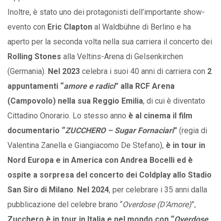
Inoltre, è stato uno dei protagonisti dell’importante show-
evento con
Eric
Clapton
al Waldbühne di Berlino e ha
aperto per la seconda volta nella sua carriera il concerto dei
Rolling
Stones
alla Veltins-Arena di Gelsenkirchen
(Germania).
Nel 2023
celebra i suoi 40 anni di carriera con
2
appuntamenti “
amore e radici
” alla RCF Arena
(Campovolo) nella sua Reggio Emilia
, di cui è diventato
Cittadino Onorario. Lo stesso anno
è al cinema il film
documentario “
ZUCCHERO – Sugar Fornaciari
”
(regia di
Valentina Zanella e Giangiacomo De Stefano),
è in tour in
Nord Europa e in America con Andrea Bocelli ed è
ospite a sorpresa del concerto dei Coldplay allo Stadio
San Siro di Milano
.
Nel 2024
, per celebrare i 35 anni dalla
pubblicazione del celebre brano “
Overdose (D’Amore)
”,
Zucchero è in tour in Italia e nel mondo con “
Overdose