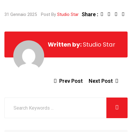
Share :
Linked
Sha
31 Gennaio 2025
Post By
Studio Star
via
Ema
Written by:
Studio Star
Prev Post
Next Post