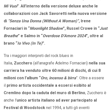
Mi Vuoi
”
.
All’interno della versione deluxe anche
le
collaborazioni con Jack Savoretti nella nuova versione
di
“Senza Una Donna (Without A Woman)”
, Irene
Fornaciari in “
Moonlight Shadow
”, Russel Crowe in “
Just
Breathe
” e Salmo in “
Overdose D’Amore 2024
”, oltre al
brano “
Io Vivo (In Te)
”.
Tra i maggiori interpreti del rock blues in
Italia,
Zucchero
(all’anagrafe Adelmo Fornaciari)
nella sua
carriera ha venduto oltre 60 milioni di dischi, di cui 8
milioni con l’album “
Oro, incenso & birra
”. Oltre a essere
il
primo artista occidentale a essersi esibito al
Cremlino dopo la caduta del muro di Berlino
, Zucchero è
anche l’
unico
artista
italiano
ad aver partecipato al
Festival di Woodstock
nel 1994, a tutti gli eventi