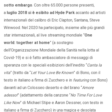
sotto embargo
. Con oltre 65.000 persone presenti,
a
luglio 2018 si è esibito ad Hyde Park
accanto ad artisti
internazionali del calibro di Eric Clapton, Santana, Steve
Winwood. Nel 2020 ha partecipato, insieme alle più grandi
star internazionali, al live streaming mondiale “
One
world: together at home
” (a sostegno
dell’Organizzazione Mondiale della Sanità nella lotta al
Covid-19) e si è fatto ambasciatore di messaggi di
speranza con le speciali esibizioni dell’inedito “
Canta la
vita
” (tratto da “
Let Your Love Be Known
” di Bono, con il
testo in italiano a firma di Zucchero e in
featuring
con Bono)
davanti ad un Colosseo deserto e del brano “
Amore
adesso!
” (adattamento della canzone “
No Time For Love
Like Now
” di Michael Stipe e Aaron Dessner, con testo in
italiano a firma di Zucchero) in una magica e desolata