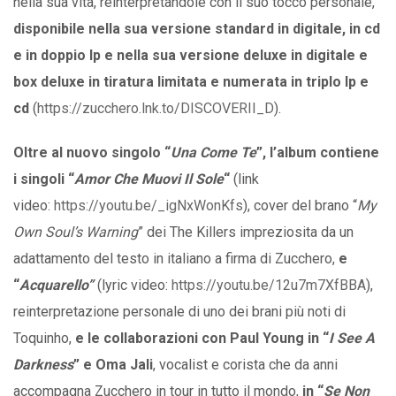
nella sua vita, reinterpretandole con il suo tocco personale,
disponibile nella sua versione standard in digitale, in cd
e in doppio lp e nella sua versione deluxe in digitale e
box deluxe in tiratura limitata e numerata in triplo lp e
cd
(
https://zucchero.lnk.to/DISCOVERII_D
).
Oltre al nuovo singolo “
Una Come Te
”, l’album contiene
i singoli “
Amor Che Muovi Il Sole
“
(link
video:
https://youtu.be/_igNxWonKfs
), cover del brano “
My
Own Soul’s Warning
” dei The Killers impreziosita da un
adattamento del testo in italiano a firma di Zucchero,
e
“
Acquarello”
(lyric video:
https://youtu.be/12u7m7XfBBA
),
reinterpretazione personale di uno dei brani più noti di
Toquinho,
e le collaborazioni con Paul Young in “
I See A
Darkness
” e Oma Jali
, vocalist e corista che da anni
accompagna Zucchero in tour in tutto il mondo,
in “
Se Non