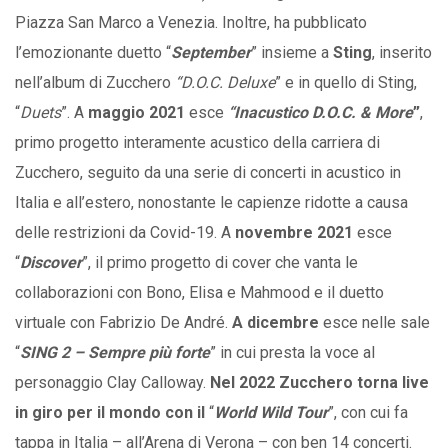
Piazza San Marco a Venezia. Inoltre, ha pubblicato
l’emozionante duetto “
September
” insieme a
Sting
, inserito
nell’album di Zucchero
“D.O.C. Deluxe
” e in quello di Sting,
“
Duets
”. A
maggio 2021
esce
“Inacustico D.O.C. & More
”
,
primo progetto interamente acustico della carriera di
Zucchero, seguito da una serie di concerti in acustico in
Italia e all’estero, nonostante le capienze ridotte a causa
delle restrizioni da Covid-19. A
novembre 2021
esce
“
Discover
”, il primo progetto di cover che vanta le
collaborazioni con Bono, Elisa e Mahmood e il duetto
virtuale con Fabrizio De André.
A dicembre
esce nelle sale
“
SING 2 – Sempre più forte
” in cui presta la voce al
personaggio Clay Calloway.
Nel 2022 Zucchero torna live
in giro per il mondo con il
“
World Wild Tour
”, con cui fa
tappa in Italia – all’Arena di Verona – con ben 14 concerti.