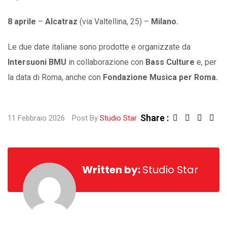
8
aprile
–
Alcatraz
(via Valtellina, 25) –
Milano.
Le due date italiane sono prodotte e organizzate da
Intersuoni BMU
in collaborazione con
Bass
Culture
e, per
la data di Roma, anche con
Fondazione Musica per Roma.
Share :
Linked
Sha
11 Febbraio 2026
Post By
Studio Star
via
Ema
Written by:
Studio Star