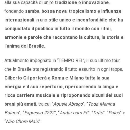
alla sua capacità di unire
tradizione
e
innovazione
,
fondendo
samba
,
bossa
nova
,
tropicalismo
e
influenze
internazionali
in uno
stile unico e inconfondibile
che ha
conquistato il pubblico in tutto il mondo con ritmi,
armonie e parole che raccontano la cultura, la storia e
l’anima del Brasile
.
Attualmente impegnato in “TEMPO REI”, il suo ultimo tour
che in Brasile sta registrando il tutto esaurito in ogni tappa,
Gilberto Gil
porterà a Roma e Milano tutta la sua
energia e il suo repertorio, ripercorrendo la lunga e
ricca carriera musicale e riproponendo alcuni dei suoi
brani più amati
, tra cui “
Aquele Abraço
”, “
Toda Menina
Baiana
”, “
Expresso 2222
”, “
Andar com Fé
”, “
Drão
”, “
Palco
” e
“
Não Chore Mais
”.