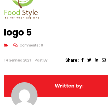
logo 5
Comments :
0
Share :
Linked
Sha
14 Gennaio 2021
Post By
via
Ema
Written by: