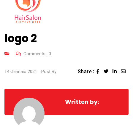
logo 2
Comments :
0
Share :
Linked
Sha
14 Gennaio 2021
Post By
via
Ema
Written by: