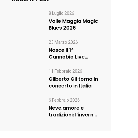
8 Luglio 2026
Valle Maggia Magic
Blues 2026
23 Marzo 2026
Nasce il 1°
Cannobio Live
Contest
11 Febbraio 2026
Gilberto Gil torna in
concerto in Italia
6 Febbraio 2026
Neve,amore e
tradizioni: l’inverno
nel Distretto
Turistico dei Laghi
prosegue…