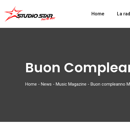
Home
La rad
Buon Complean
Home
-
News
-
Music Magazine
-
Buon compleanno Ma