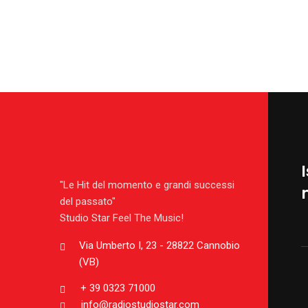
I
"Le Hit del momento e grandi successi
del passato"
Studio Star Feel The Music!
Via Umberto I, 23 - 28822 Cannobio
(VB)
+ 39 0323 71000
info@radiostudiostar.com