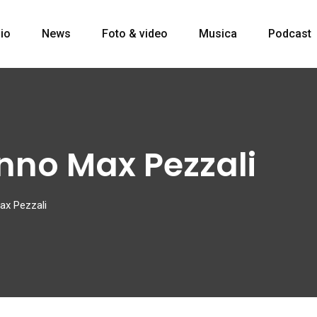
io
News
Foto & video
Musica
Podcast
no Max Pezzali
x Pezzali