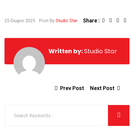
Share :
Linked
Sha
25 Giugno 2025
Post By
Studio Star
via
Ema
Written by:
Studio Star
Prev Post
Next Post